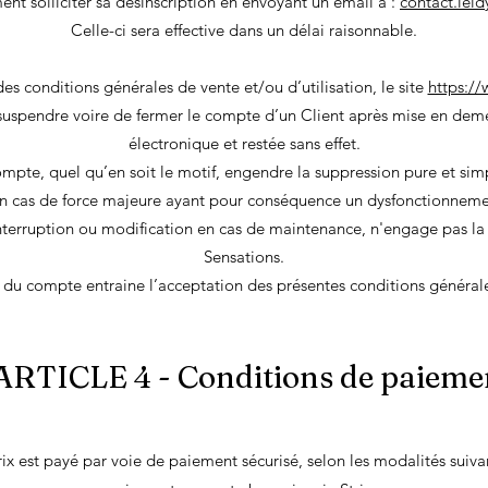
nt solliciter sa désinscription en envoyant un email à :
contact.lei
Celle-ci sera effective dans un délai raisonnable.
es conditions générales de vente et/ou d’utilisation, le site
https://
e suspendre voire de fermer le compte d’un Client après mise en dem
électronique et restée sans effet.
mpte, quel qu’en soit le motif, engendre la suppression pure et s
 cas de force majeure ayant pour conséquence un dysfonctionnemen
nterruption ou modification en cas de maintenance, n'engage pas la
Sensations.
 du compte entraine l’acceptation des présentes conditions général
ARTICLE 4 - Conditions de paieme
ix est payé par voie de paiement sécurisé, selon les modalités suiva