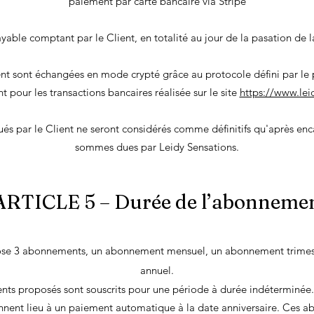
paiement par carte bancaire via Stripe
ayable comptant par le Client, en totalité au jour de la pasation d
t sont échangées en mode crypté grâce au protocole défini par le 
t pour les transactions bancaires réalisée sur le site
https://www.leid
és par le Client ne seront considérés comme définitifs qu'après enc
sommes dues par Leidy Sensations.
ARTICLE 5 – Durée de l’abonneme
ose 3 abonnements, un abonnement mensuel, un abonnement trimes
annuel.
ts proposés sont souscrits pour une période à durée indéterminée. 
ent lieu à un paiement automatique à la date anniversaire. Ces a