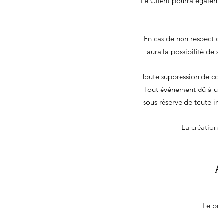
Le Client pourra égaleme
En cas de non respect d
aura la possibilité d
Toute suppression de co
Tout événement dû à un
sous réserve de toute i
La création
Le pr