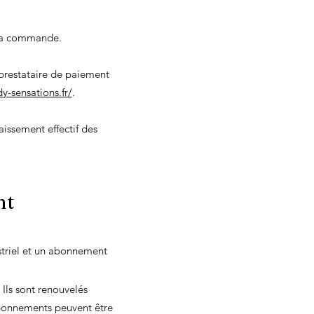
e la commande.
prestataire de paiement
y-sensations.fr/
.
aissement effectif des
nt
triel et un abonnement
Ils sont renouvelés
bonnements peuvent être