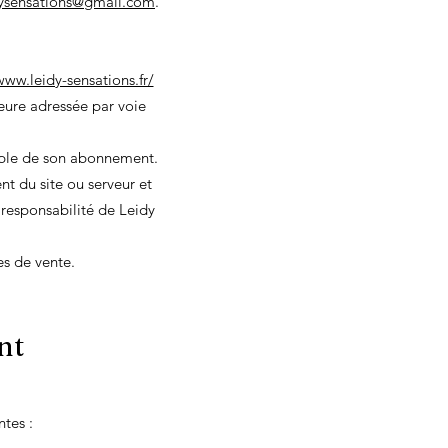
dysensations@gmail.com
.
www.leidy-sensations.fr/
eure adressée par voie
imple de son abonnement.
t du site ou serveur et
 responsabilité de Leidy
es de vente.
nt
ntes :