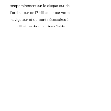
temporairement sur le disque dur de
l’ordinateur de l’Utilisateur par votre
navigateur et qui sont nécessaires à
l’utilisation du site
https://leidy-
sensations.fr
. Les cookies ne contiennent
pas d’information personnelle et ne
peuvent pas être utilisés pour identifier
quelqu’un. Un cookie contient un
identifiant unique, généré aléatoirement
et donc anonyme. Certains cookies
expirent à la fin de la visite de l’Utilisateur,
d’autres restent.
L’information contenue dans les cookies
est utilisée pour améliorer le site
https://leidy-sensations.fr
.
En naviguant sur le site, L’Utilisateur les